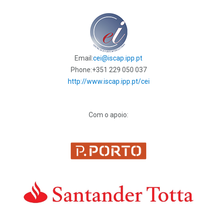
Email:
cei@iscap.ipp.pt
Phone:
+351 229 050 037
http://www.iscap.ipp.pt/cei
Com o apoio: