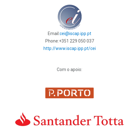
Email:
cei@iscap.ipp.pt
Phone:
+351 229 050 037
http://www.iscap.ipp.pt/cei
Com o apoio: