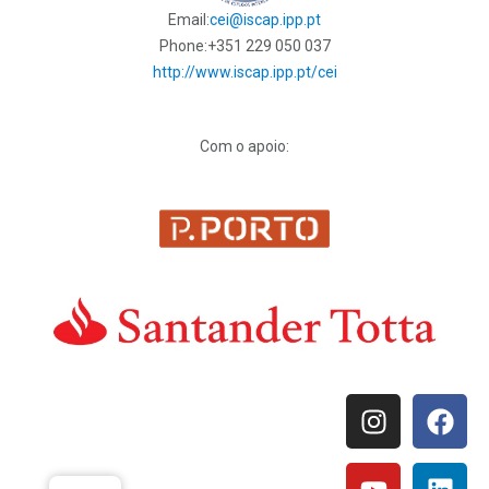
Email:
cei@iscap.ipp.pt
Phone:
+351 229 050 037
http://www.iscap.ipp.pt/cei
Com o apoio: