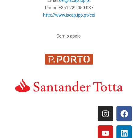
Email:
cei@iscap.ipp.pt
Phone:
+351 229 050 037
http://www.iscap.ipp.pt/cei
Com o apoio: