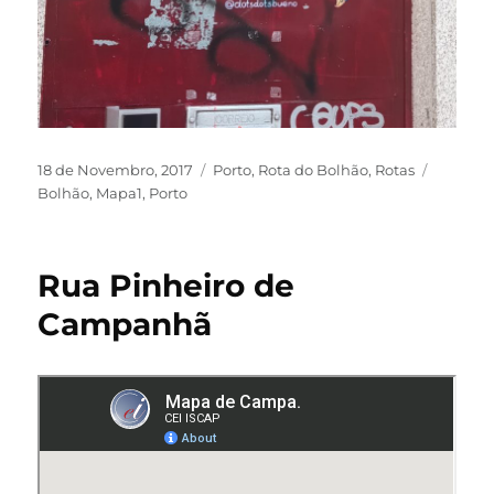
18 de Novembro, 2017
Porto
,
Rota do Bolhão
,
Rotas
Bolhão
,
Mapa1
,
Porto
Rua Pinheiro de
Campanhã