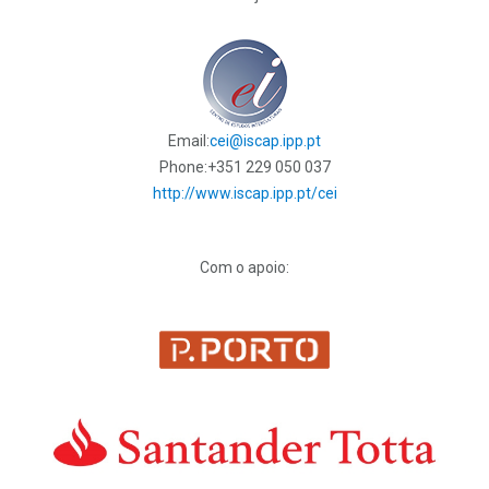
Email:
cei@iscap.ipp.pt
Phone:
+351 229 050 037
http://www.iscap.ipp.pt/cei
Com o apoio: