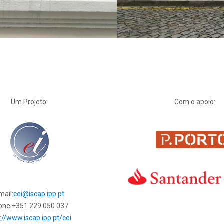
Um Projeto:
Com o apoio:
mail:
cei@iscap.ipp.pt
one:
+351 229 050 037
://www.iscap.ipp.pt/cei