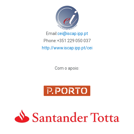
Email:
cei@iscap.ipp.pt
Phone:
+351 229 050 037
http://www.iscap.ipp.pt/cei
Com o apoio: