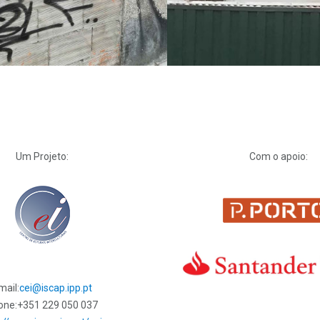
Um Projeto:
Com o apoio:
mail:
cei@iscap.ipp.pt
one:
+351 229 050 037