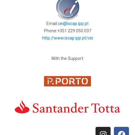
Email:
cei@iscap.ipp.pt
Phone:
+351 229 050 037
http://www.iscap.ipp.pt/cei
With the Support: