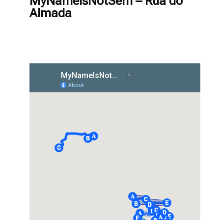
MyNameIsNotSem – Rua do
Almada