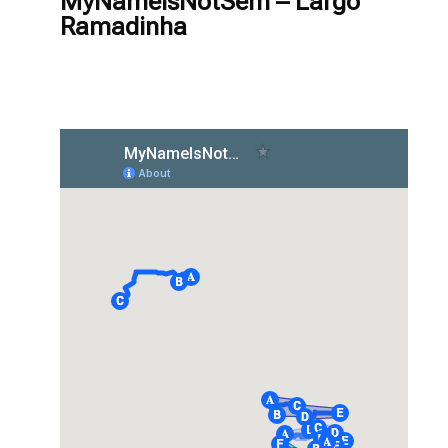
MyNameIsNotSem – Largo
Ramadinha