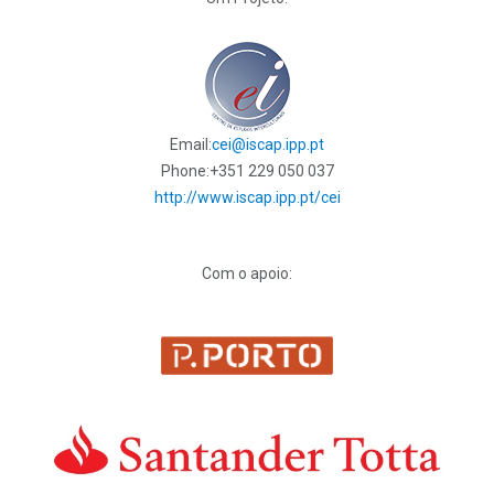
Email:
cei@iscap.ipp.pt
Phone:
+351 229 050 037
http://www.iscap.ipp.pt/cei
Com o apoio: