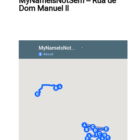
MyNameIsNotSem – Rua de
Dom Manuel II