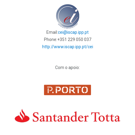
Email:
cei@iscap.ipp.pt
Phone:
+351 229 050 037
http://www.iscap.ipp.pt/cei
Com o apoio: