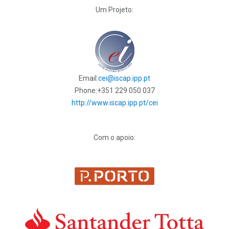
Um Projeto:
Email:
cei@iscap.ipp.pt
Phone:
+351 229 050 037
http://www.iscap.ipp.pt/cei
Com o apoio: