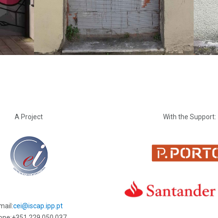
A Project
With the Support:
mail:
cei@iscap.ipp.pt
one:
+351 229 050 037