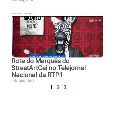
Rota do Marquês do
StreetArtCei no Telejornal
Nacional da RTP1
1 de June, 2018
1
2
3