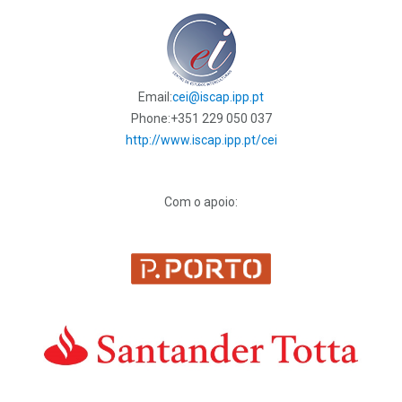
Email:
cei@iscap.ipp.pt
Phone:
+351 229 050 037
http://www.iscap.ipp.pt/cei
Com o apoio: