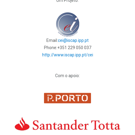
Um Projeto:
Email:
cei@iscap.ipp.pt
Phone:
+351 229 050 037
http://www.iscap.ipp.pt/cei
Com o apoio: