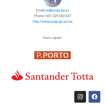
Email:
cei@iscap.ipp.pt
Phone:
+351 229 050 037
http://www.iscap.ipp.pt/cei
Com o apoio: