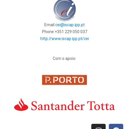
Email:
cei@iscap.ipp.pt
Phone:
+351 229 050 037
http://www.iscap.ipp.pt/cei
Com o apoio: