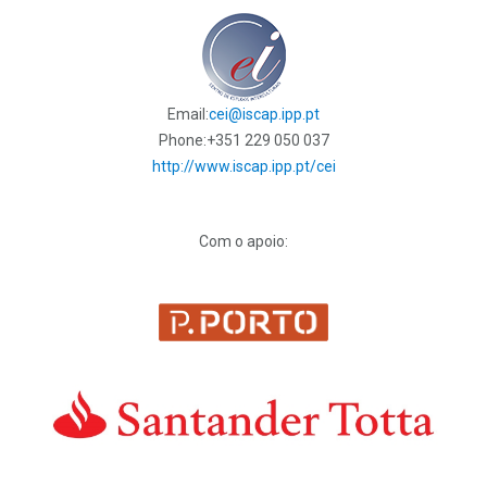
Email:
cei@iscap.ipp.pt
Phone:
+351 229 050 037
http://www.iscap.ipp.pt/cei
Com o apoio: