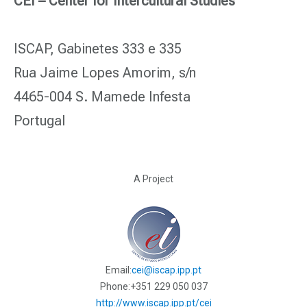
CEI – Center for Intercultural Studies
ISCAP, Gabinetes 333 e 335
Rua Jaime Lopes Amorim, s/n
4465-004 S. Mamede Infesta
Portugal
A Project
Email:
cei@iscap.ipp.pt
Phone:
+351 229 050 037
http://www.iscap.ipp.pt/cei