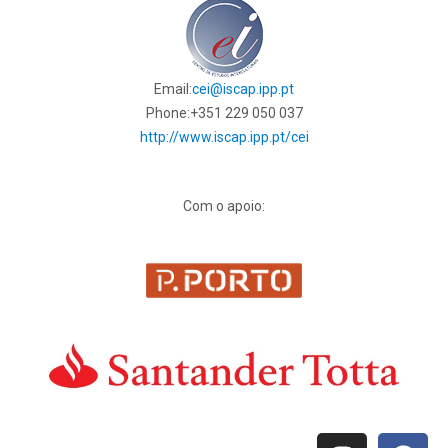
Email:
cei@iscap.ipp.pt
Phone:
+351 229 050 037
http://www.iscap.ipp.pt/cei
Com o apoio: