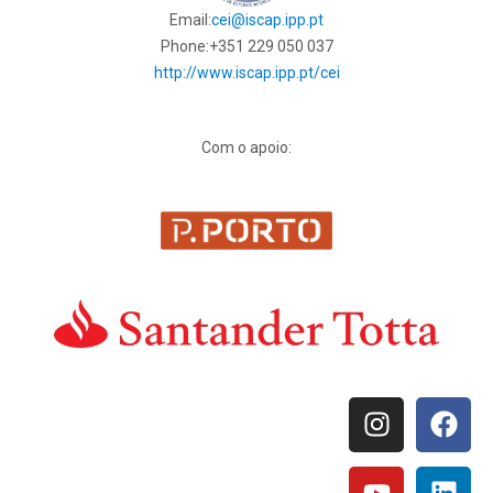
Email:
cei@iscap.ipp.pt
Phone:
+351 229 050 037
http://www.iscap.ipp.pt/cei
Com o apoio: