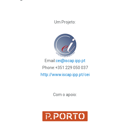
Um Projeto:
Email:
cei@iscap.ipp.pt
Phone:
+351 229 050 037
http://www.iscap.ipp.pt/cei
Com o apoio: