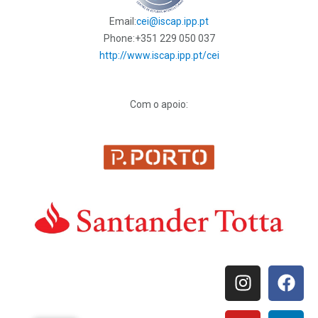
Email:
cei@iscap.ipp.pt
Phone:
+351 229 050 037
http://www.iscap.ipp.pt/cei
Com o apoio: