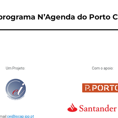
 programa N’Agenda do Porto C
Um Projeto:
Com o apoio:
mail:
cei@iscap.ipp.pt