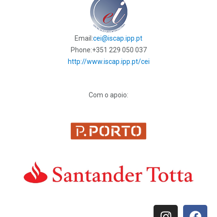
Email:
cei@iscap.ipp.pt
Phone:
+351 229 050 037
http://www.iscap.ipp.pt/cei
Com o apoio: