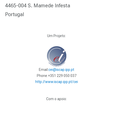
4465-004 S. Mamede Infesta
Portugal
Um Projeto:
Email:
cei@iscap.ipp.pt
Phone:
+351 229 050 037
http://www.iscap.ipp.pt/cei
Com o apoio: